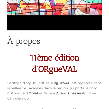
À propos
11ème édition
d’ORgueVAL
Le stage d’orgue, intitulé
ORgueVAL
, est organisé dans
la vallée de Tavannes dans la région qui porte le nom
historique d’
Orval
en Suisse (
Grand Chasseral
) ). Il se
déroulera du